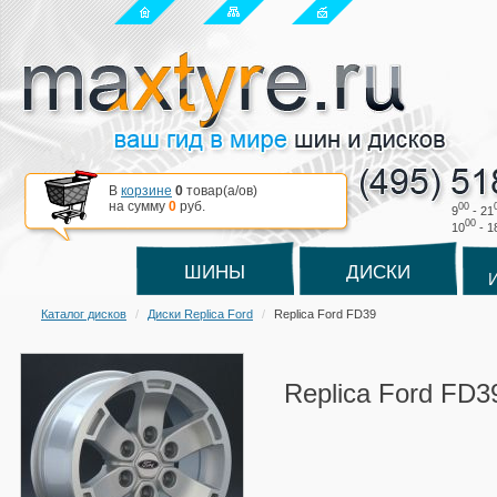
В
корзине
0
товар(a/ов)
на сумму
0
руб.
00
9
- 21
00
10
- 1
ШИНЫ
ДИСКИ
Каталог дисков
Диски Replica Ford
Replica Ford FD39
Replica Ford FD3