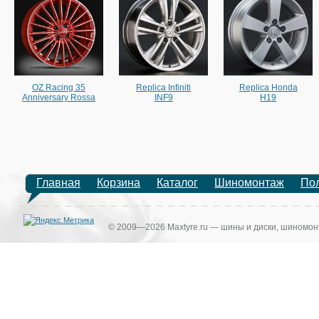
OZ Racing 35
Replica Infiniti
Replica Honda
Anniversary Rossa
INF9
H19
Главная
Корзина
Каталог
Шиномонтаж
По
© 2009—2026 Maxtyre.ru — шины и диски, шиномонт