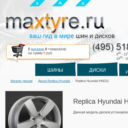
В
корзине
0
товар(a/ов)
на сумму
0
руб.
00
9
- 21
00
10
- 1
ШИНЫ
ДИСКИ
Каталог дисков
Диски Replica Hyundai
Replica Hyundai HND11
Replica Hyundai
Данная модель дисков устанавли