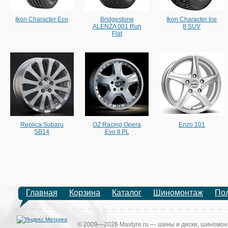
Ikon Character Eco
Bridgestone
Ikon Character Ice
ALENZA 001 Run
8 SUV
Flat
Replica Subaru
OZ Racing Opera
Enzo 101
SB14
Evo II PL
Главная
Корзина
Каталог
Шиномонтаж
По
© 2009—2026 Maxtyre.ru — шины и диски, шиномонт