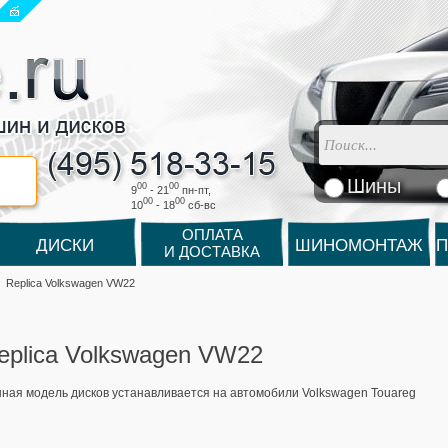
Шины
00
00
9
- 21
пн-пт,
00
00
10
- 18
cб-вс
ОПЛАТА
ДИСКИ
ШИНОМОНТАЖ
П
И ДОСТАВКА
Replica Volkswagen VW22
eplica Volkswagen VW22
ная модель дисков устанавливается на автомобили Volkswagen Touareg