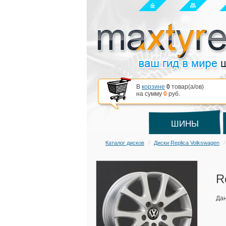
В
корзине
0
товар(a/ов)
на сумму
0
руб.
ШИНЫ
Каталог дисков
Диски Replica Volkswagen
R
Дан