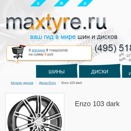
В
корзине
0
товар(a/ов)
на сумму
0
руб.
00
9
- 21
00
10
- 1
ШИНЫ
ДИСКИ
Каталог дисков
Диски Enzo
Enzo 103 dark
Enzo 103 dark