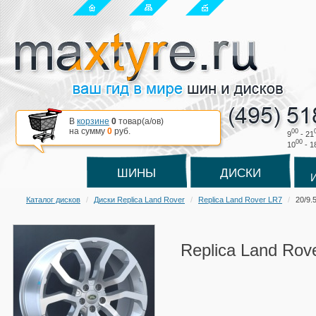
В
корзине
0
товар(a/ов)
на сумму
0
руб.
00
9
- 21
00
10
- 1
ШИНЫ
ДИСКИ
Каталог дисков
Диски Replica Land Rover
Replica Land Rover LR7
20/9.
Replica Land Rov