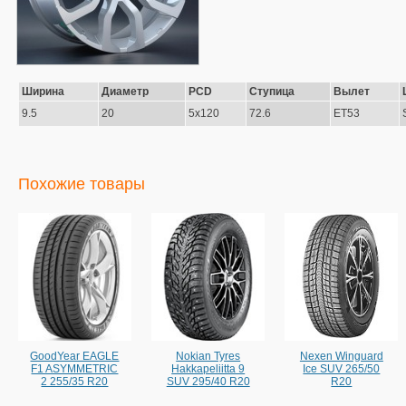
Ширина
Диаметр
PCD
Ступица
Вылет
9.5
20
5x120
72.6
ET53
Похожие товары
GoodYear EAGLE
Nokian Tyres
Nexen Winguard
F1 ASYMMETRIC
Hakkapeliitta 9
Ice SUV 265/50
2 255/35 R20
SUV 295/40 R20
R20