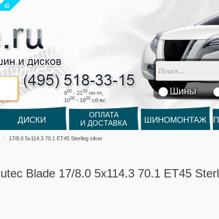
Шины
00
00
9
- 21
пн-пт,
00
00
10
- 18
cб-вс
ОПЛАТА
ДИСКИ
ШИНОМОНТАЖ
П
И ДОСТАВКА
17/8.0 5x114.3 70.1 ET45 Sterling silver
lutec Blade 17/8.0 5x114.3 70.1 ET45 Sterli