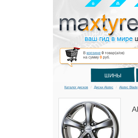
В
корзине
0
товар(a/ов)
на сумму
0
руб.
ШИНЫ
Каталог дисков
Диски Alutec
Alutec Blade
A