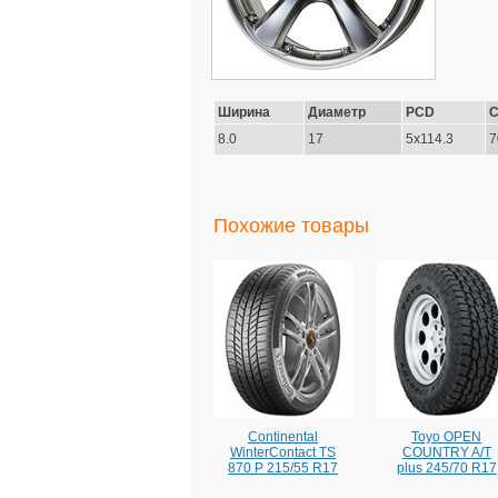
Ширина
Диаметр
PCD
С
8.0
17
5x114.3
7
Похожие товары
Continental
Toyo OPEN
WinterContact TS
COUNTRY A/T
870 P 215/55 R17
plus 245/70 R17