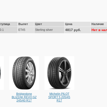
тупица
Вылет
Цвет
Цена
Наличие
4817 руб.
Нет в на
0.1
ET45
Sterling silver
Bridgestone
Michelin PILOT
BLIZZAK REVO GZ
SPORT 5 205/45
245/40 R17
R17