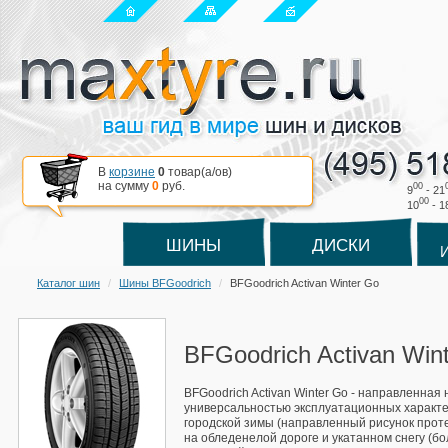
В
корзине
0
товар(a/ов)
на сумму
0
руб.
00
9
- 21
00
10
- 1
ШИНЫ
ДИСКИ
Каталог шин
Шины BFGoodrich
BFGoodrich Activan Winter Go
BFGoodrich Activan Win
BFGoodrich Activan Winter Go - направленная
универсальностью эксплуатационных характе
городской зимы (направленный рисунок проте
на обледенелой дороге и укатанном снегу (