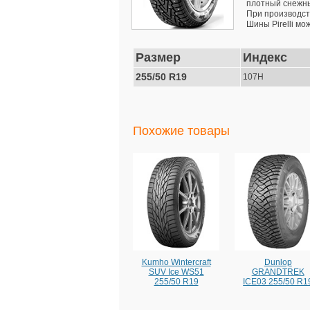
плотный снежны
При производств
Шины Pirelli мо
Размер
Индекс
255/50 R19
107H
Похожие товары
Kumho Wintercraft
Dunlop
SUV Ice WS51
GRANDTREK
255/50 R19
ICE03 255/50 R1