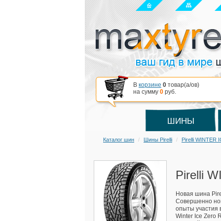
В
корзине
0
товар(a/ов)
на сумму
0
руб.
ШИНЫ
Каталог шин
Шины Pirelli
Pirelli WINTER
Pirelli
Новая шина Pire
Совершенно нов
опыты участия 
Winter Ice Zero