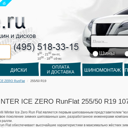
Шины
00
00
9
- 21
пн-пт,
00
00
10
- 18
cб-вс
ОПЛАТА
ДИСКИ
ШИНОМОНТАЖ
П
И ДОСТАВКА
 ICE ZERO RunFlat
255/50 R19
 WINTER ICE ZERO RunFlat 255/50 R19 10
lli Winter Ice Zero Run Flat является первым шипованным представителем “кол
ое поколение зимних шипованных шин, разработанное инженерами компании 
в ралли.
 Run Flat обеспечивает высочайшие характеристики в максимально жѐстких зи