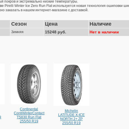
й покров и экстремально низкие температуры.
е Pirelli Winter Ice Zero Run Flat используется новая технология ошиповки 
жно заказать в нашем интернет-магазине с доставкой.
Сезон
Цена
Наличие
15248 руб.
Нет в наличии
Зимняя
Continental
Michelin
ContiWinterContact
LATITUDE X-ICE
9
TS830 Run Flat
NORTH 2+ ZP
255/50 R19
255/50 R19