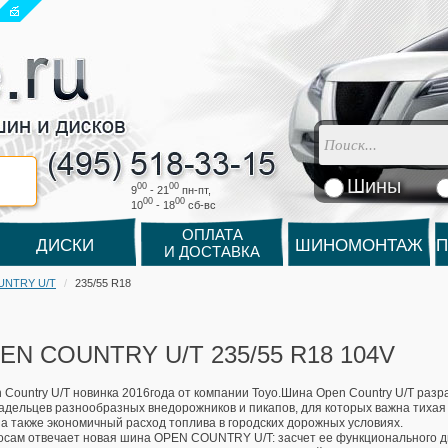
Шины
00
00
9
- 21
пн-пт,
00
00
10
- 18
cб-вс
ОПЛАТА
ДИСКИ
ШИНОМОНТАЖ
П
И ДОСТАВКА
UNTRY U/T
235/55 R18
PEN COUNTRY U/T 235/55 R18 104V
 Country U/T новинка 2016года от компании Toyo.Шина Open Country U/T разр
адельцев разнообразных внедорожников и пикапов, для которых важна тихая 
 а также экономичный расход топлива в городских дорожных условиях.
осам отвечает новая шина OPEN COUNTRY U/T: засчет ее функционального ди