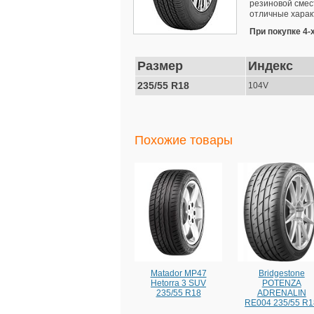
резиновой смес
отличные характ
При покупке 4-
Размер
Индекс
235/55 R18
104V
Похожие товары
Matador MP47
Bridgestone
Hetorra 3 SUV
POTENZA
235/55 R18
ADRENALIN
RE004 235/55 R1