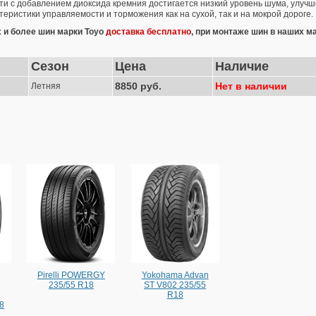
ти с добавлением диоксида кремния достигается низкий уровень шума, улуч
еристики управляемости и торможения как на сухой, так и на мокрой дороге.
х и более шин марки Toyo
доставка бесплатно
, при монтаже шин в наших м
Сезон
Цена
Наличие
8850 руб.
Нет в наличии
Летняя
Pirelli POWERGY
Yokohama Advan
235/55 R18
ST V802 235/55
R18
8