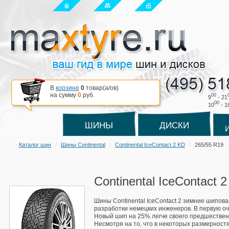
В
корзине
0
товар(a/ов)
на сумму
0
руб.
00
9
- 21
00
10
- 1
ШИНЫ
ДИСКИ
Каталог шин
Шины Continental
Continental IceContact 2 KD
265/55 R19
Continental IceContact 
Шины Continental IceContact 2 зимние шипов
разработки немецких инженеров. В первую оч
Новый шип на 25% легче своего предшественн
Несмотря на то, что в некоторых размерност