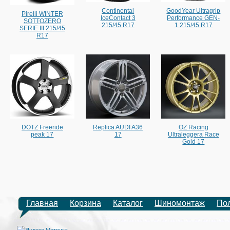
Continental
GoodYear Ultragrip
Pirelli WINTER
IceContact 3
Performance GEN-
SOTTOZERO
215/45 R17
1 215/45 R17
SERIE III 215/45
R17
DOTZ Freeride
Replica AUDI A36
OZ Racing
peak 17
17
Ultraleggera Race
Gold 17
Главная
Корзина
Каталог
Шиномонтаж
По