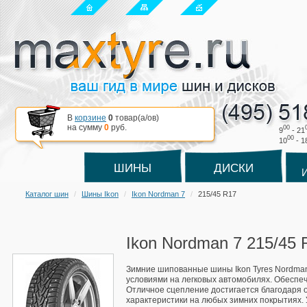
В
корзине
0
товар(a/ов)
на сумму
0
руб.
00
9
- 21
00
10
- 1
ШИНЫ
ДИСКИ
Каталог шин
Шины Ikon
Ikon Nordman 7
215/45 R17
Ikon Nordman 7 215/45 
Зимние шипованные шины Ikon Tyres Nordma
условиями на легковых автомобилях. Обеспе
Отличное сцепление достигается благодаря
характеристики на любых зимних покрытиях.