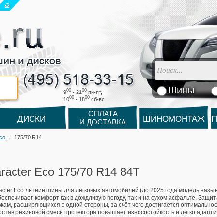
Шины
00
00
9
- 21
пн-пт,
00
00
10
- 18
cб-вс
ОПЛАТА
ДИСКИ
ШИНОМОНТАЖ
П
И ДОСТАВКА
Eco
175/70 R14
aracter Eco 175/70 R14 84T
acter Eco летние шины для легковых автомобилей (до 2025 года модель назыв
беспечивает комфорт как в дождливую погоду, так и на сухом асфальте. Защи
вкам, расширяющихся с одной стороны, за счёт чего достигается оптимально
став резиновой смеси протектора повышает износостойкость и легко адапт