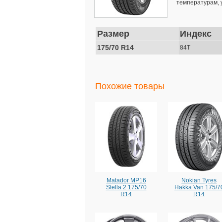
температурам, 
Размер
Индекс
175/70 R14
84T
Похожие товары
Matador MP16
Nokian Tyres
Stella 2 175/70
Hakka Van 175/7
R14
R14