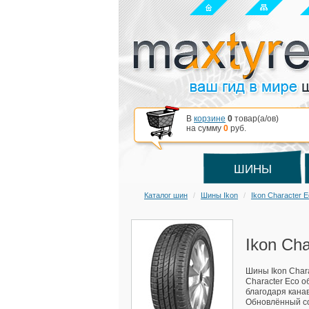
В
корзине
0
товар(a/ов)
на сумму
0
руб.
ШИНЫ
Каталог шин
Шины Ikon
Ikon Character 
Ikon Ch
Шины Ikon Char
Character Eco о
благодаря кана
Обновлённый со