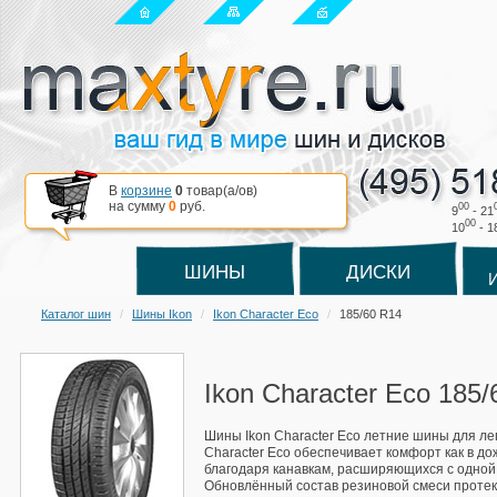
В
корзине
0
товар(a/ов)
на сумму
0
руб.
00
9
- 21
00
10
- 1
ШИНЫ
ДИСКИ
Каталог шин
Шины Ikon
Ikon Character Eco
185/60 R14
Ikon Character Eco 185
Шины Ikon Character Eco летние шины для ле
Character Eco обеспечивает комфорт как в до
благодаря канавкам, расширяющихся с одной 
Обновлённый состав резиновой смеси протек