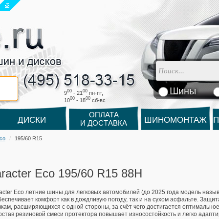
Шины
00
00
9
- 21
пн-пт,
00
00
10
- 18
cб-вс
ОПЛАТА
ДИСКИ
ШИНОМОНТАЖ
П
И ДОСТАВКА
Eco
195/60 R15
aracter Eco 195/60 R15 88H
acter Eco летние шины для легковых автомобилей (до 2025 года модель назыв
беспечивает комфорт как в дождливую погоду, так и на сухом асфальте. Защи
вкам, расширяющихся с одной стороны, за счёт чего достигается оптимально
став резиновой смеси протектора повышает износостойкость и легко адапт