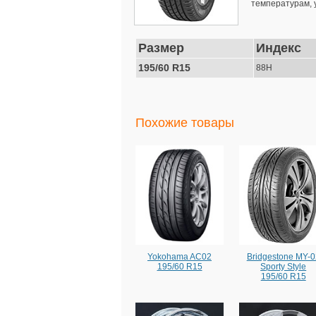
температурам, 
Размер
Индекс
195/60 R15
88H
Похожие товары
Yokohama AC02
Bridgestone MY-0
195/60 R15
Sporty Style
195/60 R15