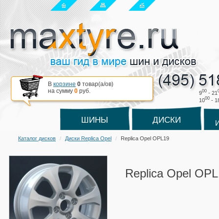
В
корзине
0
товар(a/ов)
на сумму
0
руб.
00
9
- 21
00
10
- 1
ШИНЫ
ДИСКИ
Каталог дисков
Диски Replica Opel
Replica Opel OPL19
Replica Opel OPL