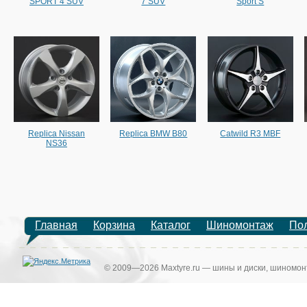
SPORT 4 SUV
7 SUV
Sport S
Replica Nissan
Replica BMW B80
Catwild R3 MBF
NS36
Главная
Корзина
Каталог
Шиномонтаж
По
© 2009—2026 Maxtyre.ru — шины и диски, шиномонт