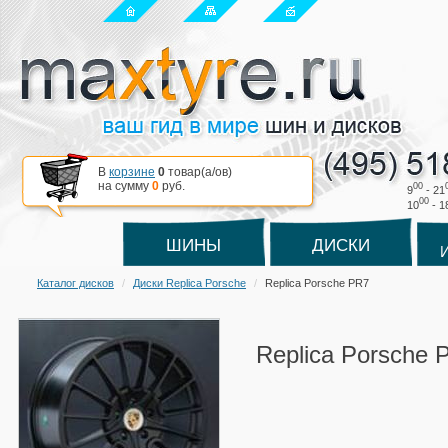
В
корзине
0
товар(a/ов)
на сумму
0
руб.
00
9
- 21
00
10
- 1
ШИНЫ
ДИСКИ
Каталог дисков
Диски Replica Porsche
Replica Porsche PR7
Replica Porsche 