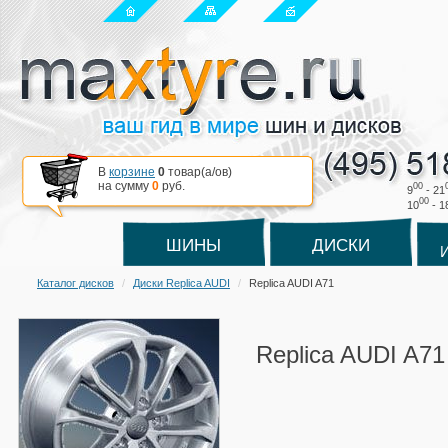
В
корзине
0
товар(a/ов)
на сумму
0
руб.
00
9
- 21
00
10
- 1
ШИНЫ
ДИСКИ
Каталог дисков
Диски Replica AUDI
Replica AUDI A71
Replica AUDI A71