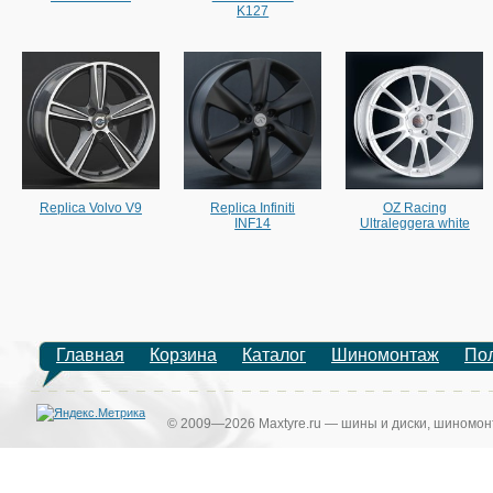
K127
Replica Volvo V9
Replica Infiniti
OZ Racing
INF14
Ultraleggera white
Главная
Корзина
Каталог
Шиномонтаж
По
© 2009—2026 Maxtyre.ru — шины и диски, шиномонт