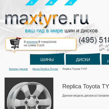
В
корзине
0
товар(a/ов)
на сумму
0
руб.
00
9
- 21
00
10
- 1
ШИНЫ
ДИСКИ
Каталог дисков
Диски Replica Toyota
Replica Toyota TY47
Replica Toyota T