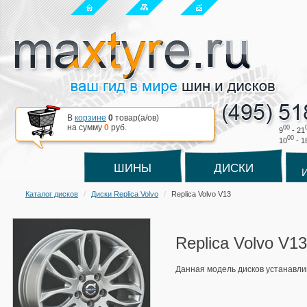
В
корзине
0
товар(a/ов)
на сумму
0
руб.
00
9
- 21
00
10
- 1
ШИНЫ
ДИСКИ
Каталог дисков
Диски Replica Volvo
Replica Volvo V13
Replica Volvo V13
Данная модель дисков устанавли