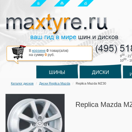
В
корзине
0
товар(a/ов)
на сумму
0
руб.
00
9
- 21
00
10
- 1
ШИНЫ
ДИСКИ
Каталог дисков
Диски Replica Mazda
Replica Mazda MZ30
Replica Mazda M