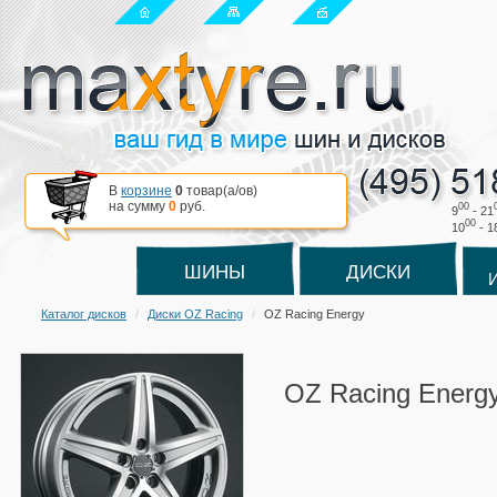
В
корзине
0
товар(a/ов)
на сумму
0
руб.
00
9
- 21
00
10
- 1
ШИНЫ
ДИСКИ
Каталог дисков
Диски OZ Racing
OZ Racing Energy
OZ Racing Energ