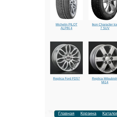
Michelin PILOT
Ikon Character Ic
ALPIN 4
7 SUV
Replica Ford FD57
Replica Mitsubish
Mi14
Главная
Корзина
Катало