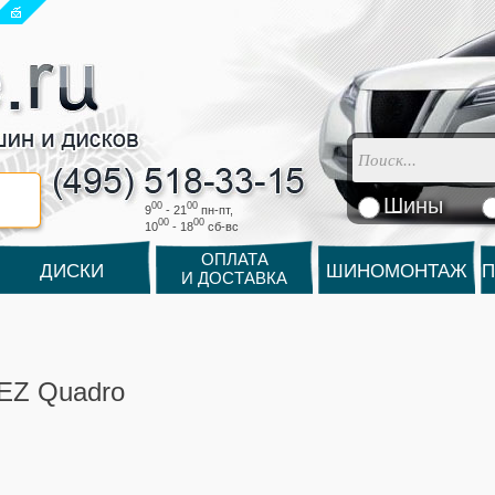
Шины
00
00
9
- 21
пн-пт,
00
00
10
- 18
cб-вс
ОПЛАТА
ДИСКИ
ШИНОМОНТАЖ
П
И ДОСТАВКА
EZ Quadro