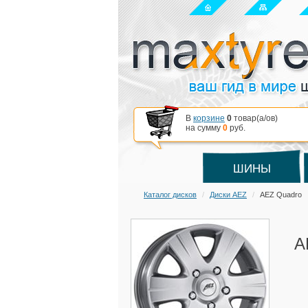
В
корзине
0
товар(a/ов)
на сумму
0
руб.
ШИНЫ
Каталог дисков
Диски AEZ
AEZ Quadro
A