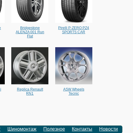
e
Bridgestone
Pirelli P-ZERO PZ4
ALENZA 001 Run
SPORTS CAR
Flat
i
Replica Renault
ASW Wheels
RN1
Tecnic
г
Шиномонтаж
Полезное
Контакты
Новости