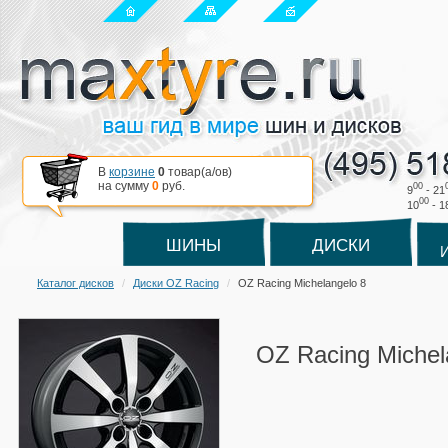
В
корзине
0
товар(a/ов)
на сумму
0
руб.
00
9
- 21
00
10
- 1
ШИНЫ
ДИСКИ
Каталог дисков
Диски OZ Racing
OZ Racing Michelangelo 8
OZ Racing Michel