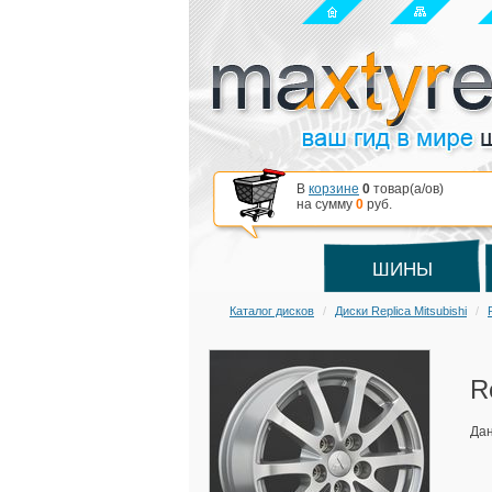
В
корзине
0
товар(a/ов)
на сумму
0
руб.
ШИНЫ
Каталог дисков
Диски Replica Mitsubishi
R
Дан