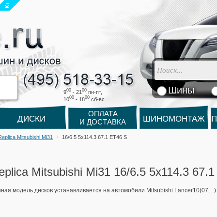
Шины
00
00
9
- 21
пн-пт,
00
00
10
- 18
cб-вс
ОПЛАТА
ДИСКИ
ШИНОМОНТАЖ
П
И ДОСТАВКА
Replica Mitsubishi Mi31
16/6.5 5x114.3 67.1 ET46 S
eplica Mitsubishi Mi31 16/6.5 5x114.3 67.
ная модель дисков устанавливается на автомобили Mitsubishi Lancer10(07…)