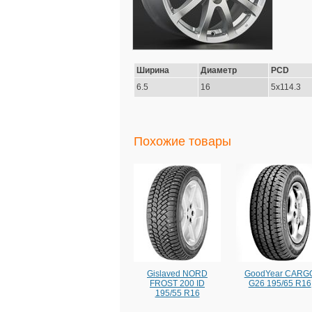
Ширина
Диаметр
PCD
6.5
16
5x114.3
Похожие товары
Gislaved NORD
GoodYear CARG
FROST 200 ID
G26 195/65 R16
195/55 R16