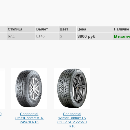
Ступица
Вылет
Цвет
Цена
Наличие
3800 руб.
В нали
67.1
ET46
S
O
Continental
Continental
CrossContact ATR
WinterContact TS
245/70 R16
850 P SUV 225/70
R16