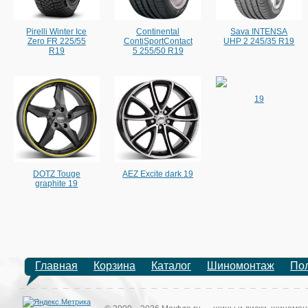
Pirelli Winter Ice
Continental
Sava INTENSA
Zero FR 225/55
ContiSportContact
UHP 2 245/35 R19
R19
5 255/50 R19
19
DOTZ Touge
AEZ Excite dark 19
graphite 19
Главная
Корзина
Каталог
Шиномонтаж
По