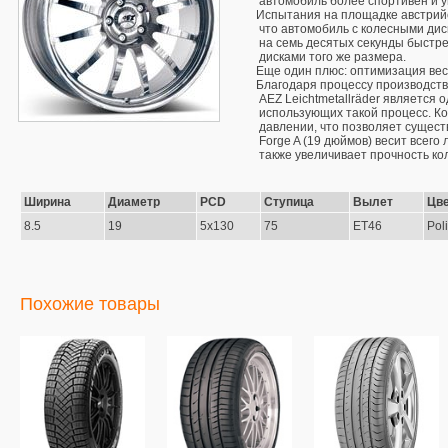
 автомобиль более спортивен и у
Испытания на площадке австрийс
 что автомобиль с колесными диск
 на семь десятых секунды быстре
 дисками того же размера.

Еще один плюс: оптимизация веса
Благодаря процессу производства
 AEZ Leichtmetallräder является 
 использующих такой процесс. К
 давлении, что позволяет существ
 Forge A (19 дюймов) весит всего 
 также увеличивает прочность ко
Ширина
Диаметр
PCD
Ступица
Вылет
Цв
8.5
19
5x130
75
ET46
Pol
Похожие товары