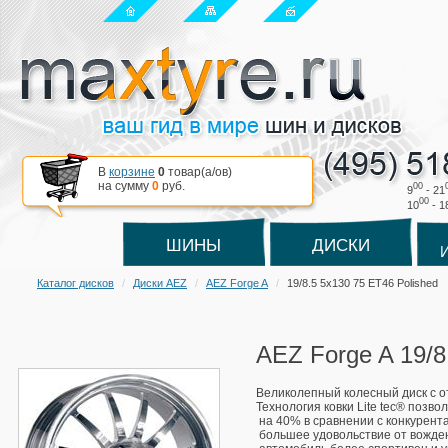
В
корзине
0
товар(a/ов)
на сумму
0
руб.
00
9
- 21
00
10
- 1
ШИНЫ
ДИСКИ
Каталог дисков
Диски AEZ
AEZ Forge A
19/8.5 5x130 75 ET46 Polished
AEZ Forge A 19/8
Великолепный колесный диск с о
Технология ковки Lite tec® позво
 на 40% в сравнении с конкурента
 большее удовольствие от вожден