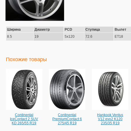
Ширина
Диаметр
PCD
Ступица
Вылет
8.5
19
5x120
72.6
ET18
Похожие товары
Continental
Continental
Hankook Ventus
IceContact 2 SUV
PremiumContact 6
V12 evo2 K120
KD 265/55 R19
275/45 R19
235/35 R19