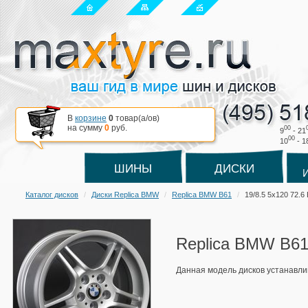
В
корзине
0
товар(a/ов)
на сумму
0
руб.
00
9
- 21
00
10
- 1
ШИНЫ
ДИСКИ
Каталог дисков
Диски Replica BMW
Replica BMW B61
19/8.5 5x120 72.6
Replica BMW B61 
Данная модель дисков устанавлив