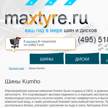
В
корзине
0
товар(a/ов)
на сумму
0
руб.
00
9
- 21
00
10
- 1
ШИНЫ
ДИСКИ
Каталог шин
Шины Kumho
Шины Kumho
Южнокорейская шинная компания Kumho была создана в 1961г. и доволь
автоспорте. Это подтверждает высокую надежность и хорошие эксплуат
превосходные результаты на испытаниях, сочетает комфортность и выс
композитный корд, а также усиленный боковой трехслойный протектор. Пр
центральных блоках, улучшают сцепление на льду и снегу. Автошины Ku