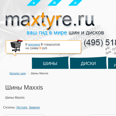
В
корзине
0
товар(a/ов)
на сумму
0
руб.
00
9
- 21
00
10
- 1
ШИНЫ
ДИСКИ
Каталог шин
Шины Maxxis
Шины Maxxis
Шины Maxxis
Сезоны:
Летняя
,
Зимняя