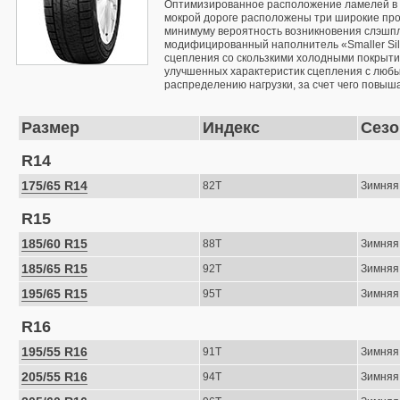
Оптимизированное расположение ламелей в ц
мокрой дороге расположены три широкие прод
минимуму вероятность возникновения слэшпл
модифицированный наполнитель «Smaller Sil
сцепления со скользкими холодными покрыти
улучшенных характеристик сцепления с любы
распределению нагрузки, за счет чего повыш
Размер
Индекс
Сезо
R14
175/65 R14
82T
Зимняя
R15
185/60 R15
88T
Зимняя
185/65 R15
92T
Зимняя
195/65 R15
95T
Зимняя
R16
195/55 R16
91T
Зимняя
205/55 R16
94T
Зимняя