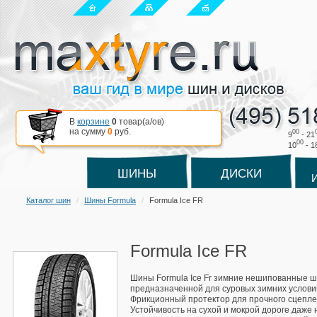
В
корзине
0
товар(a/ов)
на сумму
0
руб.
00
9
- 21
00
10
- 1
ШИНЫ
ДИСКИ
Каталог шин
Шины Formula
Formula Ice FR
Formula Ice FR
Шины Formula Ice Fr зимние нешипованные ши
предназначенной для суровых зимних условий
Фрикционный протектор для прочного сцепле
Устойчивость на сухой и мокрой дороге даже 