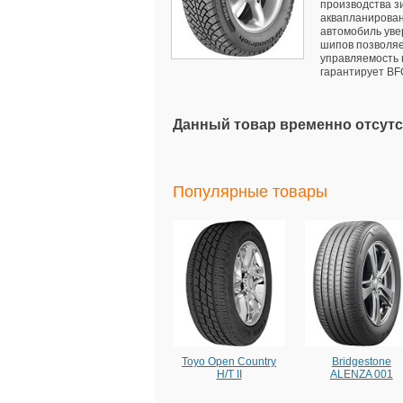
производства з
аквапланирован
автомобиль уве
шипов позволяе
управляемость 
гарантирует BF
Данный товар временно отсутс
Популярные товары
Toyo Open Country
Bridgestone
H/T II
ALENZA 001