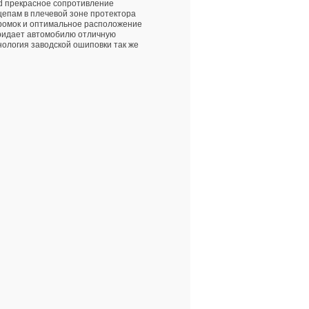
d прекрасное сопротивление
цепам в плечевой зоне протектора
 кромок и оптимальное расположение
придает автомобилю отличную
ология заводской ошиповки так же