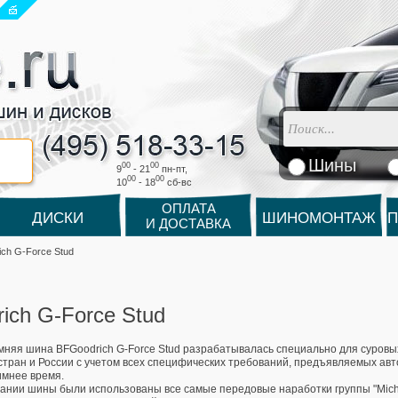
Шины
00
00
9
- 21
пн-пт,
00
00
10
- 18
cб-вс
ОПЛАТА
ДИСКИ
ШИНОМОНТАЖ
П
И ДОСТАВКА
ch G-Force Stud
ich G-Force Stud
няя шина BFGoodrich G-Force Stud разрабатывалась специально для суровы
стран и России с учетом всех специфических требований, предъявляемых ав
имнее время.
ании шины были использованы все самые передовые наработки группы "Miche