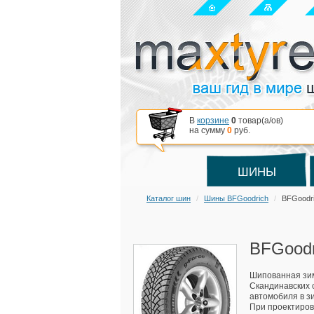
В
корзине
0
товар(a/ов)
на сумму
0
руб.
ШИНЫ
Каталог шин
Шины BFGoodrich
BFGoodri
BFGoodr
Шипованная зим
Скандинавских 
автомобиля в з
При проектиров