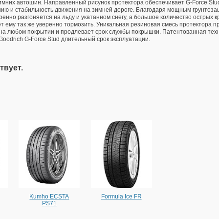
имних автошин. Направленный рисунок протектора обеспечивает G-Force Stu
ию и стабильность движения на зимней дороге. Благодаря мощным грунтоза
ренно разгоняется на льду и укатанном снегу, а большое количество острых
т ему так же уверенно тормозить. Уникальная резиновая смесь протектора 
на любом покрытии и продлевает срок службы покрышки. Патентованная техн
Goodrich G-Force Stud длительный срок эксплуатации.
твует.
Kumho ECSTA
Formula Ice FR
PS71