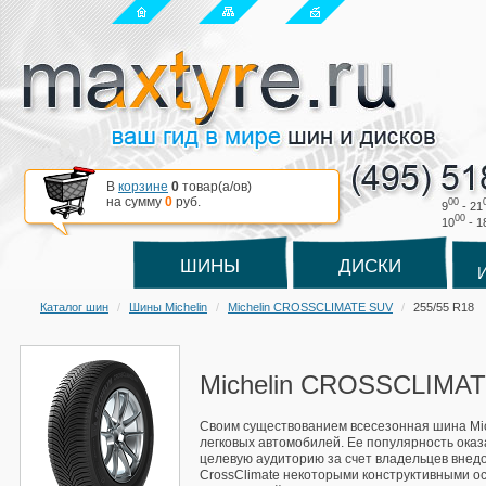
В
корзине
0
товар(a/ов)
на сумму
0
руб.
00
9
- 21
00
10
- 1
ШИНЫ
ДИСКИ
Каталог шин
Шины Michelin
Michelin CROSSCLIMATE SUV
255/55 R18
Michelin CROSSCLIMAT
Своим существованием всесезонная шина Mic
легковых автомобилей. Ее популярность ока
целевую аудиторию за счет владельцев внед
CrossClimate некоторыми конструктивными ос