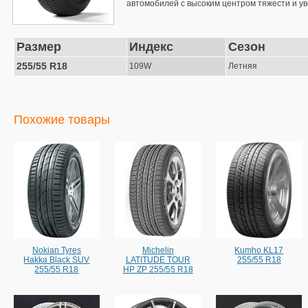
автомобилей с высоким центром тяжести и у
Размер
Индекс
Сезон
255/55 R18
109W
Летняя
Похожие товары
Nokian Tyres
Michelin
Kumho KL17
Hakka Black SUV
LATITUDE TOUR
255/55 R18
255/55 R18
HP ZP 255/55 R18