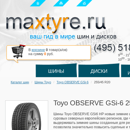
В
корзине
0
товар(a/ов)
на сумму
0
руб.
00
9
- 21
00
10
- 1
ШИНЫ
ДИСКИ
Каталог шин
Шины Toyo
Toyo OBSERVE GSi-6
255/45 R20
Toyo OBSERVE GSi-6 2
Шины Toyo OBSERVE GSi6 HP новые зимние ш
суровых северных европейских регионов, где
выдерживать зимние шины созданные для ре
позволила значительно повысить сцепные и 