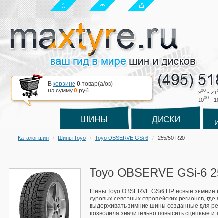
В
корзине
0
товар(a/ов)
на сумму
0
руб.
00
9
- 21
00
10
- 1
ШИНЫ
ДИСКИ
Каталог шин
Шины Toyo
Toyo OBSERVE GSi-6
255/50 R20
Toyo OBSERVE GSi-6 2
Шины Toyo OBSERVE GSi6 HP новые зимние ш
суровых северных европейских регионов, где
выдерживать зимние шины созданные для ре
позволила значительно повысить сцепные и 