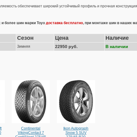
ляемость обеспечивает широкий устойчивый профиль и прочная конструкци
х и более шин марки Toyo
доставка бесплатно
, при монтаже шин в наших м
Сезон
Цена
Наличие
22950 руб.
В наличии
Зимняя
t
Continental
Ikon Autograph
0
VikingContact 7
Snow 5 SUV
ContiSilent 275/45
275/45 R20