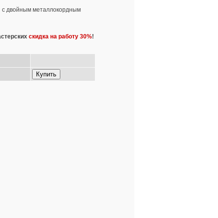
я с двойным металлокордным
астерских
скидка на работу 30%
!