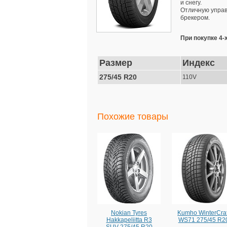
и снегу.
Отличную управ
брекером.
При покупке 4-
Размер
Индекс
275/45 R20
110V
Похожие товары
Nokian Tyres
Kumho WinterCraf
Hakkapeliitta R3
WS71 275/45 R2
SUV 275/45 R20