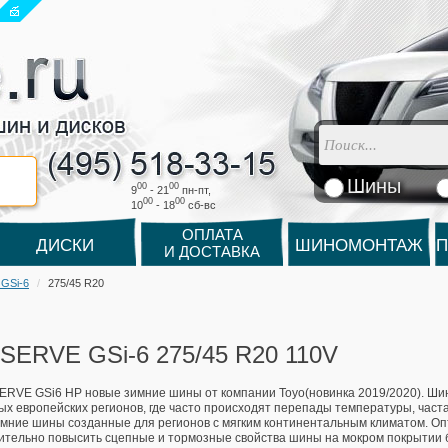
Шины
00
00
9
- 21
пн-пт,
00
00
10
- 18
cб-вс
ОПЛАТА
ДИСКИ
ШИНОМОНТАЖ
П
И ДОСТАВКА
GSi-6
275/45 R20
SERVE GSi-6 275/45 R20 110V
RVE GSi6 HP новые зимние шины от компании Toyo(новинка 2019/2020). Ши
ых европейских регионов, где часто происходят перепады температуры, часта
мние шины созданные для регионов с мягким континентальным климатом. О
ительно повысить сцепные и тормозные свойства шины на мокром покрытии б