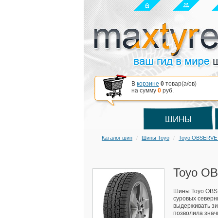
В
корзине
0
товар(a/ов)
на сумму
0
руб.
ШИНЫ
Каталог шин
Шины Toyo
Toyo OBSERVE 
Toyo OB
Шины Toyo OBSE
суровых северн
выдерживать зи
позволила знач