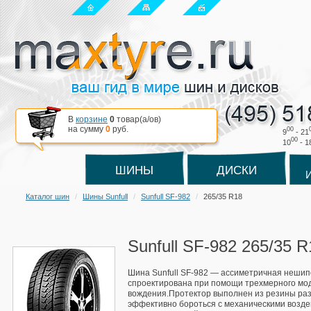
В
корзине
0
товар(a/ов)
на сумму
0
руб.
00
9
- 21
00
10
- 1
ШИНЫ
ДИСКИ
Каталог шин
Шины Sunfull
Sunfull SF-982
265/35 R18
Sunfull SF-982 265/35 
Шина Sunfull SF-982 — ассиметричная нешип
спроектирована при помощи трехмерного мод
вождения.Протектор выполнен из резины разн
эффективно бороться с механическими возде