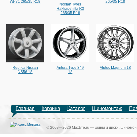
WP71 265/35 R18
265/35 R18
Nokian Tyres
Hakkapeliitta R3
265/35 R18
Replica Nissan
Antera Type 349
Alutec Magnum 18
NS56 18
18
Главная
Корзина
Каталог
Шиномонтаж
По
© 2009—2026 Maxtyre.ru — шины и диски, шиномонт