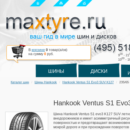
В
корзине
0
товар(a/ов)
на сумму
0
руб.
00
9
- 21
00
10
- 1
ШИНЫ
ДИСКИ
Каталог шин
Шины Hankook
Hankook Ventus S1 Evo3 SUV K127
235/65
Hankook Ventus S1 Evo
Шина Hankook Ventus S1 evo3 K127 SUV летн
внедорожников и имеет асимметричный рисун
поверхностью и предотвращают возникновен
мокрой дороге и при прохождении поворотов в