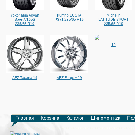
Yokohama Advan
Kumho ECSTA
Michelin
Sport V105S
PS71 235/65 R19
LATITUDE SPORT
235/65 R19
235/65 R19
19
AEZ Tacana 19
AEZ Forge A 19
Главная
Корзина
Каталог
Шиномонтаж
По