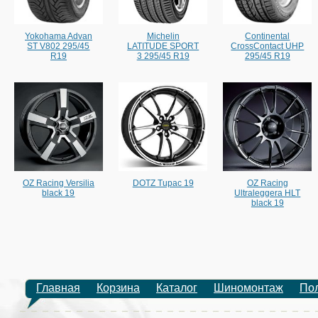
Yokohama Advan
Michelin
Continental
ST V802 295/45
LATITUDE SPORT
CrossContact UHP
R19
3 295/45 R19
295/45 R19
OZ Racing Versilia
DOTZ Tupac 19
OZ Racing
black 19
Ultraleggera HLT
black 19
Главная
Корзина
Каталог
Шиномонтаж
По