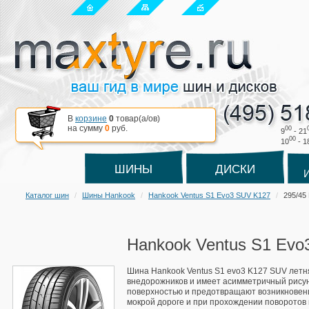
В
корзине
0
товар(a/ов)
на сумму
0
руб.
00
9
- 21
00
10
- 1
ШИНЫ
ДИСКИ
Каталог шин
Шины Hankook
Hankook Ventus S1 Evo3 SUV K127
295/45
Hankook Ventus S1 Evo
Шина Hankook Ventus S1 evo3 K127 SUV летн
внедорожников и имеет асимметричный рисун
поверхностью и предотвращают возникновен
мокрой дороге и при прохождении поворотов в