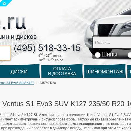
Шины
00
00
9
- 21
пн-пт,
00
00
10
- 18
cб-вс
ОПЛАТА
ДИСКИ
ШИНОМОНТАЖ
П
И ДОСТАВКА
ntus S1 Evo3 SUV K127
235/50 R20
 Ventus S1 Evo3 SUV K127 235/50 R20 
entus S1 evo3 K127 SUV летняя шина от компании. Шина Ventus S1 Evo3 SUV
и имеет асимметричный рисунок протектора. Наружные канавки обеспечиваю
 предотвращают возникновение эффекта аквапланирования , что повышает 
 при прохождении поворотов в дождевую погоду, не снижая при этом ее харак