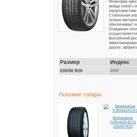
Резиновая смес
между собой с 
характеристики
Стабильная упр
лучших материа
обеспечивает х
Отведение тепл
осуществляется
Внутренний рис
аквапланирован
дороге, эффект
Размер
Индекс
235/50 R20
104Y
Похожие товары
Bridgestone
TURANZA ECO
235/50 R20