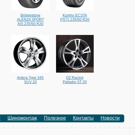
Bridgestone
Kumho ECSTA
ALENZA SPORT
PS71 235/50 R20
A/S 235/50 R20
Antera Type 345
OZ Racing
SUV 20
Palladio ST 20
г
Шиномонтаж
Полезное
Контакты
Новости