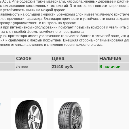
ь Aqua Pine содержит такие материалы, как смола хвойных деревьев и расти
использованием современных технологий. Это позволяет повысить прочность
 и устойчивость шины на мокрой дороге.
авляемость на большой скорости Брекерный слой имеет усиленную конструкц
лов прочности - арамида. Благодаря прочности и устойчивости шина сохраня
орошую управляемость и контроль на дорогах.
а при интенсивном использовании помогает повысить комфорт и увеличить 
 за счет особой формы межблочного пространства.
унок протектора имеет увеличенное количество блоков в плечевой зоне, что 
ия и сцепление с мокрым покрытием. Внешняя сторона - оптимизирована для
ивного отклика на руление и снижения уровня колесного шума.
Сезон
Цена
Наличие
21510 руб.
В наличии
Летняя