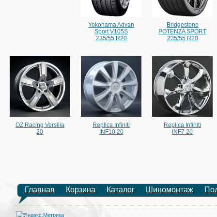
Yokohama Advan
Bridgestone
Sport V105S
POTENZA SPORT
235/55 R20
235/55 R20
OZ Racing Versilia
Replica Infiniti
Replica Infiniti
20
INF10 20
INF7 20
Главная
Корзина
Каталог
Шиномонтаж
По