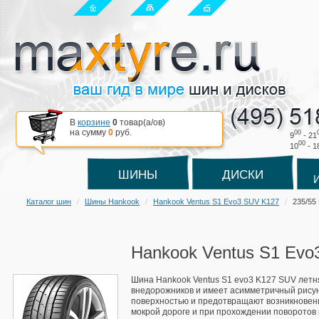
В
корзине
0
товар(a/ов)
на сумму
0
руб.
00
9
- 21
00
10
- 1
ШИНЫ
ДИСКИ
Каталог шин
Шины Hankook
Hankook Ventus S1 Evo3 SUV K127
235/55
Hankook Ventus S1 Evo
Шина Hankook Ventus S1 evo3 K127 SUV летн
внедорожников и имеет асимметричный рисун
поверхностью и предотвращают возникновен
мокрой дороге и при прохождении поворотов в