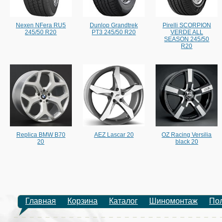
Nexen NFera RU5
Dunlop Grandtrek
Pirelli SCORPION
245/50 R20
PT3 245/50 R20
VERDE ALL
SEASON 245/50
R20
Replica BMW B70
AEZ Lascar 20
OZ Racing Versilia
20
black 20
Главная
Корзина
Каталог
Шиномонтаж
По