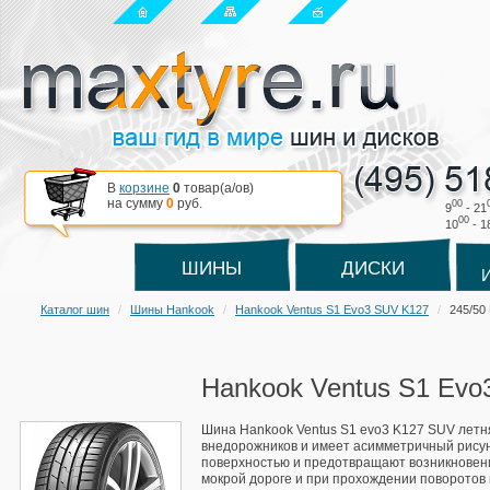
В
корзине
0
товар(a/ов)
на сумму
0
руб.
00
9
- 21
00
10
- 1
ШИНЫ
ДИСКИ
Каталог шин
Шины Hankook
Hankook Ventus S1 Evo3 SUV K127
245/50
Hankook Ventus S1 Evo
Шина Hankook Ventus S1 evo3 K127 SUV летн
внедорожников и имеет асимметричный рисун
поверхностью и предотвращают возникновен
мокрой дороге и при прохождении поворотов в