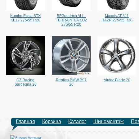
Kumho Ecsta STX
BFGoodrich ALL-
Maxxis AT-811
KL12 275/55 R20
TERRAIN T/A KO2
RAZR 275/55 R20
275/55 R20
OZ Racing
Replica BMW B97
Alutec Blade 20
Sardegna 20
20
Главная
Корзина
Каталог
Шиномонтаж
По