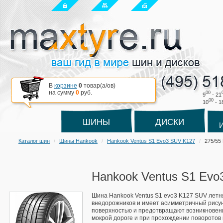
В
корзине
0
товар(a/ов)
на сумму
0
руб.
00
9
- 21
00
10
- 1
ШИНЫ
ДИСКИ
Каталог шин
Шины Hankook
Hankook Ventus S1 Evo3 SUV K127
275/55
Hankook Ventus S1 Evo
Шина Hankook Ventus S1 evo3 K127 SUV летн
внедорожников и имеет асимметричный рисун
поверхностью и предотвращают возникновен
мокрой дороге и при прохождении поворотов в