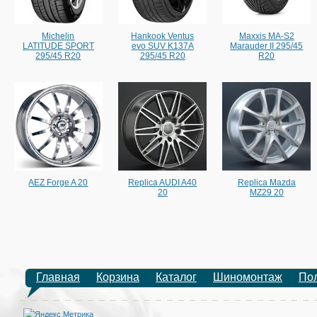
Michelin
Hankook Ventus
Maxxis MA-S2
LATITUDE SPORT
evo SUV K137A
Marauder II 295/45
295/45 R20
295/45 R20
R20
AEZ Forge A 20
Replica AUDI A40
Replica Mazda
20
MZ29 20
Главная
Корзина
Каталог
Шиномонтаж
По