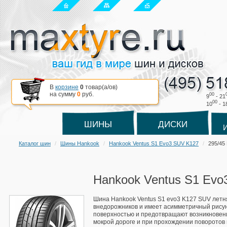
В
корзине
0
товар(a/ов)
на сумму
0
руб.
00
9
- 21
00
10
- 1
ШИНЫ
ДИСКИ
Каталог шин
Шины Hankook
Hankook Ventus S1 Evo3 SUV K127
295/45
Hankook Ventus S1 Evo
Шина Hankook Ventus S1 evo3 K127 SUV летн
внедорожников и имеет асимметричный рисун
поверхностью и предотвращают возникновен
мокрой дороге и при прохождении поворотов в