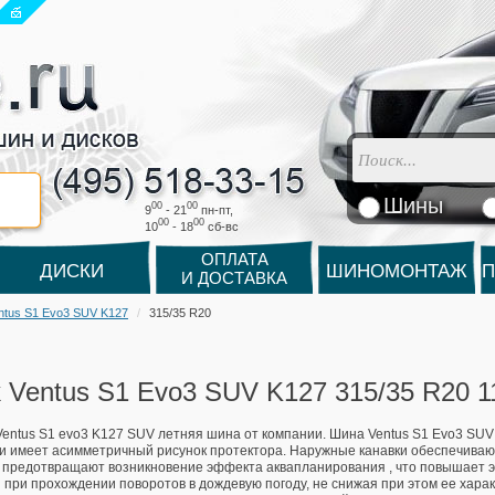
Шины
00
00
9
- 21
пн-пт,
00
00
10
- 18
cб-вс
ОПЛАТА
ДИСКИ
ШИНОМОНТАЖ
П
И ДОСТАВКА
ntus S1 Evo3 SUV K127
315/35 R20
 Ventus S1 Evo3 SUV K127 315/35 R20 
entus S1 evo3 K127 SUV летняя шина от компании. Шина Ventus S1 Evo3 SUV
и имеет асимметричный рисунок протектора. Наружные канавки обеспечиваю
 предотвращают возникновение эффекта аквапланирования , что повышает 
 при прохождении поворотов в дождевую погоду, не снижая при этом ее харак