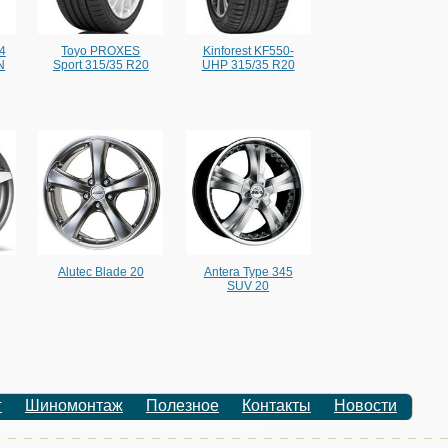
4
Toyo PROXES
Kinforest KF550-
N
Sport 315/35 R20
UHP 315/35 R20
Alutec Blade 20
Antera Type 345
SUV 20
г
Шиномонтаж
Полезное
Контакты
Новости