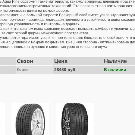
ь Aqua Pine содержит такие материалы, как смола хвойных деревьев и расти
использованием современных технологий. Это позволяет повысить прочность
 и устойчивость шины на мокрой дороге.
авляемость на большой скорости Брекерный слой имеет усиленную конструкц
лов прочности - арамида. Благодаря прочности и устойчивости шина сохраня
орошую управляемость и контроль на дорогах.
а при интенсивном использовании помогает повысить комфорт и увеличить 
 за счет особой формы межблочного пространства.
унок протектора имеет увеличенное количество блоков в плечевой зоне, что 
ия и сцепление с мокрым покрытием. Внешняя сторона - оптимизирована для
ивного отклика на руление и снижения уровня колесного шума.
Сезон
Цена
Наличие
28480 руб.
В наличии
Летняя