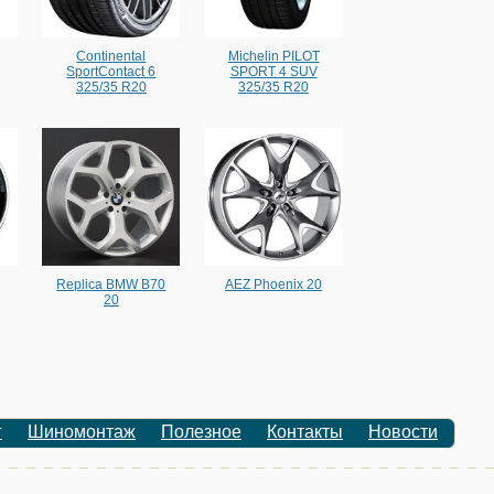
Continental
Michelin PILOT
SportContact 6
SPORT 4 SUV
325/35 R20
325/35 R20
Replica BMW B70
AEZ Phoenix 20
20
г
Шиномонтаж
Полезное
Контакты
Новости