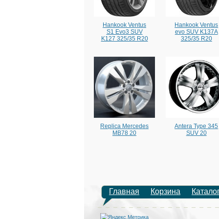
Hankook Ventus
Hankook Ventus
S1 Evo3 SUV
evo SUV K137A
K127 325/35 R20
325/35 R20
Replica Mercedes
Antera Type 345
MB78 20
SUV 20
Главная
Корзина
Катало