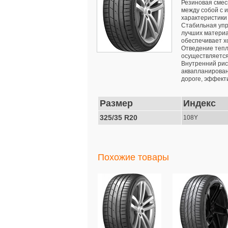
Резиновая смес
между собой с 
характеристики
Стабильная упр
лучших материа
обеспечивает х
Отведение тепл
осуществляется
Внутренний рис
аквапланирован
дороге, эффект
Размер
Индекс
325/35 R20
108Y
Похожие товары