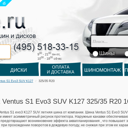
Шины
00
00
9
- 21
пн-пт,
00
00
10
- 18
cб-вс
ОПЛАТА
ДИСКИ
ШИНОМОНТАЖ
П
И ДОСТАВКА
ntus S1 Evo3 SUV K127
325/35 R20
 Ventus S1 Evo3 SUV K127 325/35 R20 
entus S1 evo3 K127 SUV летняя шина от компании. Шина Ventus S1 Evo3 SUV
и имеет асимметричный рисунок протектора. Наружные канавки обеспечиваю
 предотвращают возникновение эффекта аквапланирования , что повышает 
 при прохождении поворотов в дождевую погоду, не снижая при этом ее харак