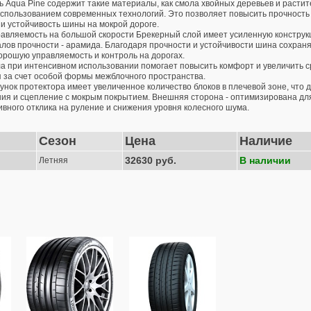
ь Aqua Pine содержит такие материалы, как смола хвойных деревьев и расти
использованием современных технологий. Это позволяет повысить прочность
 и устойчивость шины на мокрой дороге.
авляемость на большой скорости Брекерный слой имеет усиленную конструкц
лов прочности - арамида. Благодаря прочности и устойчивости шина сохраня
орошую управляемость и контроль на дорогах.
а при интенсивном использовании помогает повысить комфорт и увеличить 
 за счет особой формы межблочного пространства.
унок протектора имеет увеличенное количество блоков в плечевой зоне, что 
ия и сцепление с мокрым покрытием. Внешняя сторона - оптимизирована для
ивного отклика на руление и снижения уровня колесного шума.
Сезон
Цена
Наличие
32630 руб.
В наличии
Летняя