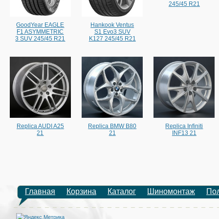
245/45 R21
GoodYear EAGLE
Hankook Ventus
F1 ASYMMETRIC
S1 Evo3 SUV
3 SUV 245/45 R21
K127 245/45 R21
Replica AUDI A25
Replica BMW B80
Replica Infiniti
21
21
INF13 21
Главная
Корзина
Каталог
Шиномонтаж
По