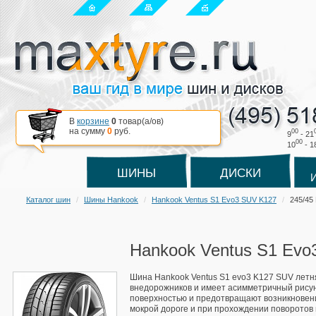
В
корзине
0
товар(a/ов)
на сумму
0
руб.
00
9
- 21
00
10
- 1
ШИНЫ
ДИСКИ
Каталог шин
Шины Hankook
Hankook Ventus S1 Evo3 SUV K127
245/45
Hankook Ventus S1 Evo
Шина Hankook Ventus S1 evo3 K127 SUV летн
внедорожников и имеет асимметричный рисун
поверхностью и предотвращают возникновен
мокрой дороге и при прохождении поворотов в