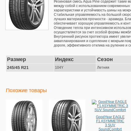
Резиновая смесь Aqua Pine содержит такие м
между собой с использованием современных 
характеристики и устойчивость шины на мокр
Стабильная управляемость на большой скорос
лучших материалов прочности - арамида. Бла
обеспечивает хорошую управляемость и контр
Отведение тепла при интенсивном использов
осуществляется за счет особой формы межбл
Внутренний рисунок протектора имеет увелич
аквапланирования и сцепление с мокрым пок
дороге, эффективного отклика на руление и 
Размер
Индекс
Сезон
245/45 R21
104Y
Летняя
Похожие товары
GoodYear EAGLE
F1 ASYMMETRIC
3 SUV
SoundComfort