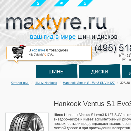
В
корзине
0
товар(a/ов)
на сумму
0
руб.
00
9
- 21
00
10
- 1
ШИНЫ
ДИСКИ
Каталог шин
Шины Hankook
Hankook Ventus S1 Evo3 SUV K127
325/30
Hankook Ventus S1 Evo
Шина Hankook Ventus S1 evo3 K127 SUV летн
внедорожников и имеет асимметричный рисун
поверхностью и предотвращают возникновен
мокрой дороге и при прохождении поворотов в