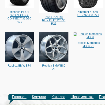
Michelin PILOT
Kinforest KF550-
SPORT CUP 2
UHP 325/30 R21
Pirelli P ZERO
CONNECT 325/30
RUN FLAT 325/30
R21
R21
Replica Mercedes
MB86 21
Replica BMW B74
Replica BMW B80
21
21
Главная
Корзина
Каталог
Шиномонтаж
По