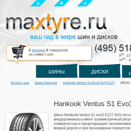
В
корзине
0
товар(a/ов)
на сумму
0
руб.
00
9
- 21
00
10
- 1
ШИНЫ
ДИСКИ
Каталог шин
Шины Hankook
Hankook Ventus S1 Evo3 SUV K127
265/40
Hankook Ventus S1 Evo
Шина Hankook Ventus S1 evo3 K127 SUV летн
внедорожников и имеет асимметричный рисун
поверхностью и предотвращают возникновен
мокрой дороге и при прохождении поворотов в