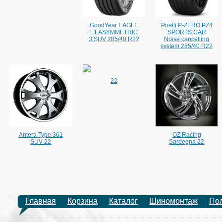
GoodYear EAGLE
Pirelli P-ZERO PZ4
F1 ASYMMETRIC
SPORTS CAR
3 SUV 285/40 R22
Noise cancelling
system 285/40 R22
22
Antera Type 361
OZ Racing
SUV 22
Sardegna 22
Главная
Корзина
Каталог
Шиномонтаж
По