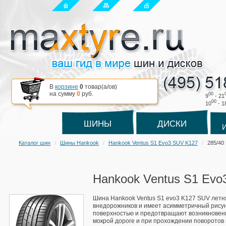
В
корзине
0
товар(a/ов)
на сумму
0
руб.
00
9
- 21
00
10
- 1
ШИНЫ
ДИСКИ
Каталог шин
Шины Hankook
Hankook Ventus S1 Evo3 SUV K127
285/40
Hankook Ventus S1 Evo
Шина Hankook Ventus S1 evo3 K127 SUV летн
внедорожников и имеет асимметричный рисун
поверхностью и предотвращают возникновен
мокрой дороге и при прохождении поворотов в