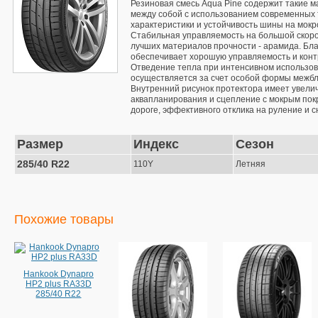
Резиновая смесь Aqua Pine содержит такие м
между собой с использованием современных 
характеристики и устойчивость шины на мокр
Стабильная управляемость на большой скорос
лучших материалов прочности - арамида. Бла
обеспечивает хорошую управляемость и контр
Отведение тепла при интенсивном использов
осуществляется за счет особой формы межбл
Внутренний рисунок протектора имеет увелич
аквапланирования и сцепление с мокрым пок
дороге, эффективного отклика на руление и 
Размер
Индекс
Сезон
285/40 R22
110Y
Летняя
Похожие товары
Hankook Dynapro
HP2 plus RA33D
285/40 R22