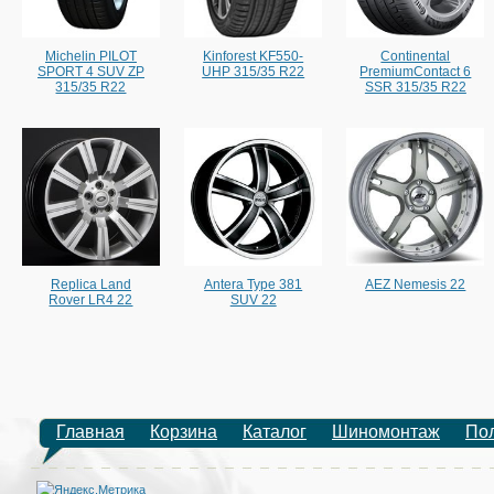
Michelin PILOT
Kinforest KF550-
Continental
SPORT 4 SUV ZP
UHP 315/35 R22
PremiumContact 6
315/35 R22
SSR 315/35 R22
Replica Land
Antera Type 381
AEZ Nemesis 22
Rover LR4 22
SUV 22
Главная
Корзина
Каталог
Шиномонтаж
По