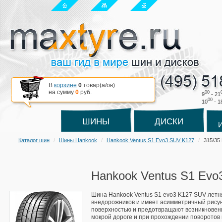
В
корзине
0
товар(a/ов)
на сумму
0
руб.
00
9
- 21
00
10
- 1
ШИНЫ
ДИСКИ
Каталог шин
Шины Hankook
Hankook Ventus S1 Evo3 SUV K127
315/35
Hankook Ventus S1 Evo
Шина Hankook Ventus S1 evo3 K127 SUV летн
внедорожников и имеет асимметричный рисун
поверхностью и предотвращают возникновен
мокрой дороге и при прохождении поворотов в